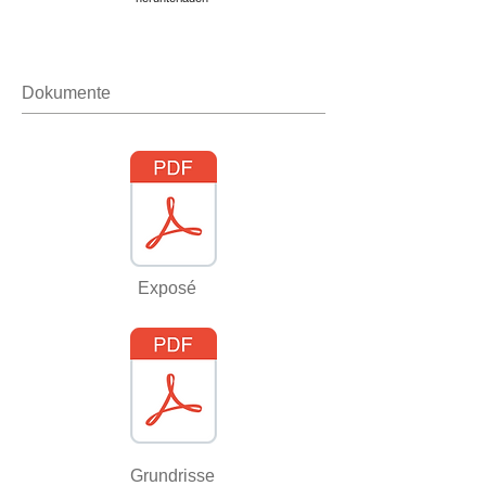
Dokumente
Exposee 240-E N-C.pdf
Exposé
Templates PDF.pdf
Grundrisse