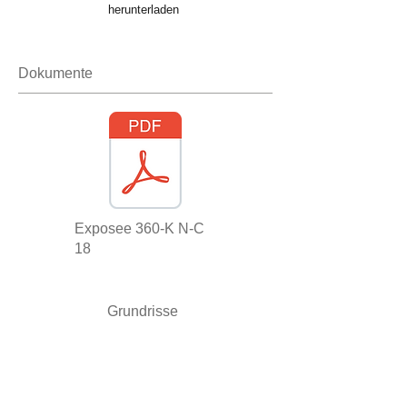
herunterladen
Dokumente
Exposee 240-E N-C.pdf
Exposee 360-K N-C
18
Grundrisse